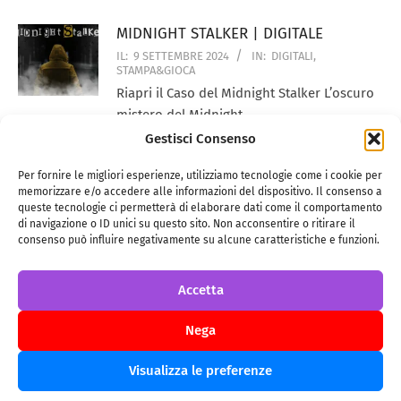
MIDNIGHT STALKER | DIGITALE
IL:
9 SETTEMBRE 2024
IN:
DIGITALI
,
STAMPA&GIOCA
Riapri il Caso del Midnight Stalker L’oscuro
mistero del Midnight
Gestisci Consenso
DRIFTED | GdRdT
Per fornire le migliori esperienze, utilizziamo tecnologie come i cookie per
IL:
26 AGOSTO 2024
IN:
GDRDT
memorizzare e/o accedere alle informazioni del dispositivo. Il consenso a
SEI PERSO. TROVA LA TUA STRADA IN
queste tecnologie ci permetterà di elaborare dati come il comportamento
DRIFTED Drifted è
di navigazione o ID unici su questo sito. Non acconsentire o ritirare il
consenso può influire negativamente su alcune caratteristiche e funzioni.
NIGHTBOUND | GdRdT
Accetta
IL:
18 GIUGNO 2024
IN:
GDRDT
SCOPRI IL MISTERO In Nightbound, giocherai
Nega
in un mondo sinistro
Visualizza le preferenze
CAPYBATTLE | GdT
IL:
18 MAGGIO 2024
IN:
GDT