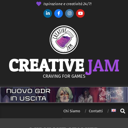
Salta
Ispirazione e creatività 24/7!
al
contenuto
CREATIVE
JAM
CRAVING FOR GAMES
Cerca
Chi Siamo
Contatti
Menu
di
navigazione