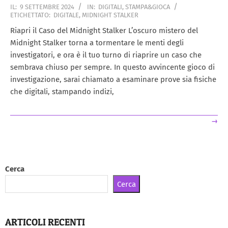
2024-
IL:
9 SETTEMBRE 2024
IN:
DIGITALI
,
STAMPA&GIOCA
ETICHETTATO:
DIGITALE
,
MIDNIGHT STALKER
09-
09
Riapri il Caso del Midnight Stalker L’oscuro mistero del
Midnight Stalker torna a tormentare le menti degli
investigatori, e ora è il tuo turno di riaprire un caso che
sembrava chiuso per sempre. In questo avvincente gioco di
investigazione, sarai chiamato a esaminare prove sia fisiche
che digitali, stampando indizi,
→
Cerca
Cerca
ARTICOLI RECENTI